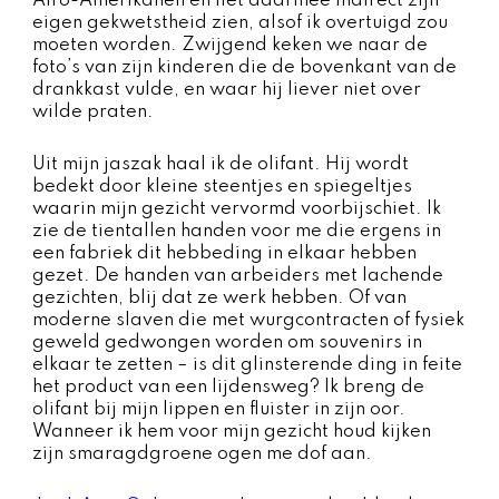
Afro-Amerikanen en liet daarmee indirect zijn
eigen gekwetstheid zien, alsof ik overtuigd zou
moeten worden. Zwijgend keken we naar de
foto’s van zijn kinderen die de bovenkant van de
drankkast vulde, en waar hij liever niet over
wilde praten.
Uit mijn jaszak haal ik de olifant. Hij wordt
bedekt door kleine steentjes en spiegeltjes
waarin mijn gezicht vervormd voorbijschiet. Ik
zie de tientallen handen voor me die ergens in
een fabriek dit hebbeding in elkaar hebben
gezet. De handen van arbeiders met lachende
gezichten, blij dat ze werk hebben. Of van
moderne slaven die met wurgcontracten of fysiek
geweld gedwongen worden om souvenirs in
elkaar te zetten – is dit glinsterende ding in feite
het product van een lijdensweg? Ik breng de
olifant bij mijn lippen en fluister in zijn oor.
Wanneer ik hem voor mijn gezicht houd kijken
zijn smaragdgroene ogen me dof aan.