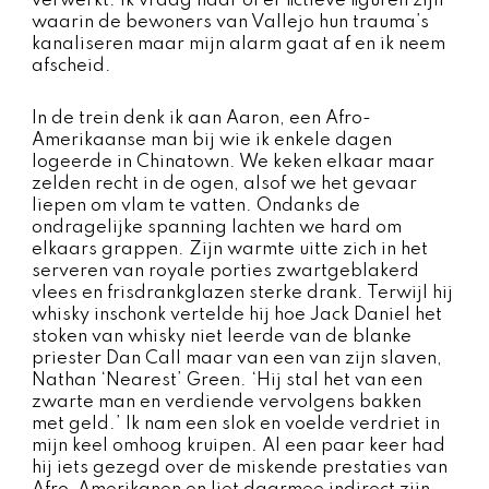
verwerkt. Ik vraag haar of er fictieve figuren zijn
waarin de bewoners van Vallejo hun trauma’s
kanaliseren maar mijn alarm gaat af en ik neem
afscheid.
In de trein denk ik aan Aaron, een Afro-
Amerikaanse man bij wie ik enkele dagen
logeerde in Chinatown. We keken elkaar maar
zelden recht in de ogen, alsof we het gevaar
liepen om vlam te vatten. Ondanks de
ondragelijke spanning lachten we hard om
elkaars grappen. Zijn warmte uitte zich in het
serveren van royale porties zwartgeblakerd
vlees en frisdrankglazen sterke drank. Terwijl hij
whisky inschonk vertelde hij hoe Jack Daniel het
stoken van whisky niet leerde van de blanke
priester Dan Call maar van een van zijn slaven,
Nathan ‘Nearest’ Green. ‘Hij stal het van een
zwarte man en verdiende vervolgens bakken
met geld.’ Ik nam een slok en voelde verdriet in
mijn keel omhoog kruipen. Al een paar keer had
hij iets gezegd over de miskende prestaties van