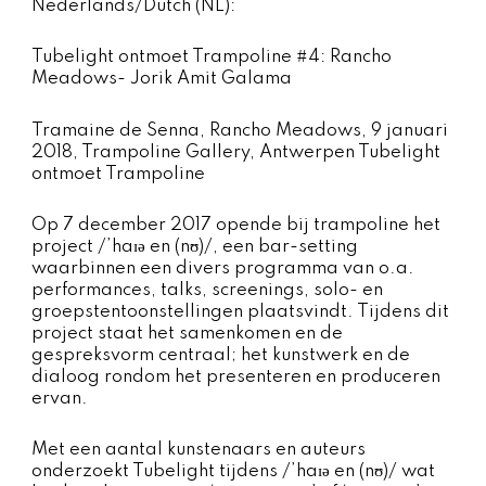
Nederlands/Dutch (NL):
Tubelight ontmoet Trampoline #4: Rancho
Meadows- Jorik Amit Galama
Tramaine de Senna, Rancho Meadows, 9 januari
2018, Trampoline Gallery, Antwerpen Tubelight
ontmoet Trampoline
Op 7 december 2017 opende bij trampoline het
project /’haɪə en (nʊ)/, een bar-setting
waarbinnen een divers programma van o.a.
performances, talks, screenings, solo- en
groepstentoonstellingen plaatsvindt. Tijdens dit
project staat het samenkomen en de
gespreksvorm centraal; het kunstwerk en de
dialoog rondom het presenteren en produceren
ervan.
Met een aantal kunstenaars en auteurs
onderzoekt Tubelight tijdens /’haɪə en (nʊ)/ wat