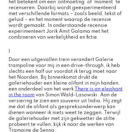
het betekent om een ‘ontmoeting’ of ‘moment’ te
recenseren. Daarbij wordt geëxperimenteerd
met verschillende formats – zoals beeld, tekst of
geluid – en het moment waarop de recensie
wordt gemaakt. In onderstaande recensie
experimenteert Jorik Amit Galama met het
combineren van werkelijkheid en fictie.
I
Door een uitgevallen trein verandert Galerie
trampoline voor mij in een drive-through, ik heb
slechts een half uur voordat ik terug moet naar
het Noorden. Bij binnenkomst drukt de
galeriehouder een kleine olifant in mijn handen,
een onderdeel van het werk
There is an elephant
in the room
van Simon Wald-Lasowski. Aan de
versiering te zien een souvenir uit India. Hij zegt
me dat de olifant als gespreksonderwerp kan
dienen wanneer ik niets weet te zeggen. Terwijl
de galeriehouder met zijn gekwetter de stilte
probeert te vullen, kijk ik naar de werken van
Tramaine de Senna.