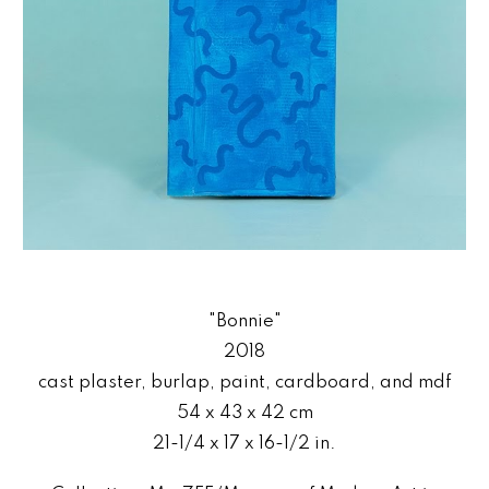
"B
onnie
"
2018
cast plaster, burlap, paint
,
cardboard, and mdf
54 x 43 x 42 cm
21-1/4 x 17 x 16-1/2 in.