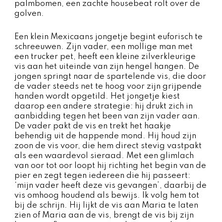
palmbomen, een zachte housebeat rolt over de
golven.
Een klein Mexicaans jongetje begint euforisch te
schreeuwen. Zijn vader, een mollige man met
een trucker pet, heeft een kleine zilverkleurige
vis aan het uiteinde van zijn hengel hangen. De
jongen springt naar de spartelende vis, die door
de vader steeds net te hoog voor zijn grijpende
handen wordt opgetild. Het jongetje kiest
daarop een andere strategie: hij drukt zich in
aanbidding tegen het been van zijn vader aan.
De vader pakt de vis en trekt het haakje
behendig uit de happende mond. Hij houd zijn
zoon de vis voor, die hem direct stevig vastpakt
als een waardevol sieraad. Met een glimlach
van oor tot oor loopt hij richting het begin van de
pier en zegt tegen iedereen die hij passeert:
‘mijn vader heeft deze vis gevangen’, daarbij de
vis omhoog houdend als bewijs. Ik volg hem tot
bij de schrijn. Hij lijkt de vis aan Maria te laten
zien of Maria aan de vis, brengt de vis bij zijn