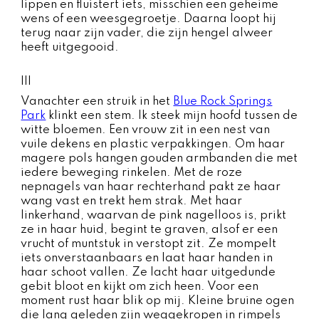
lippen en fluistert iets, misschien een geheime
wens of een weesgegroetje. Daarna loopt hij
terug naar zijn vader, die zijn hengel alweer
heeft uitgegooid.
III
Vanachter een struik in het
Blue Rock Springs
Park
klinkt een stem. Ik steek mijn hoofd tussen de
witte bloemen. Een vrouw zit in een nest van
vuile dekens en plastic verpakkingen. Om haar
magere pols hangen gouden armbanden die met
iedere beweging rinkelen. Met de roze
nepnagels van haar rechterhand pakt ze haar
wang vast en trekt hem strak. Met haar
linkerhand, waarvan de pink nagelloos is, prikt
ze in haar huid, begint te graven, alsof er een
vrucht of muntstuk in verstopt zit. Ze mompelt
iets onverstaanbaars en laat haar handen in
haar schoot vallen. Ze lacht haar uitgedunde
gebit bloot en kijkt om zich heen. Voor een
moment rust haar blik op mij. Kleine bruine ogen
die lang geleden zijn weggekropen in rimpels