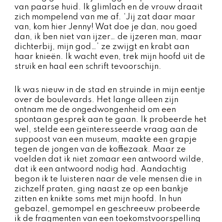
van paarse huid. Ik glimlach en de vrouw draait
zich mompelend van me af. ‘Jij zat daar maar
van, kom hier Jenny! Wat doe je dan, nou goed
dan, ik ben niet van ijzer… de ijzeren man, maar
dichterbij, mijn god…’ ze zwijgt en krabt aan
haar knieën. Ik wacht even, trek mijn hoofd uit de
struik en haal een schrift tevoorschijn.
Ik was nieuw in de stad en struinde in mijn eentje
over de boulevards. Het lange alleen zijn
ontnam me de ongedwongenheid om een
spontaan gesprek aan te gaan. Ik probeerde het
wel, stelde een geïnteresseerde vraag aan de
suppoost van een museum, maakte een grapje
tegen de jongen van de koffiezaak. Maar ze
voelden dat ik niet zomaar een antwoord wilde,
dat ik een antwoord nodig had. Aandachtig
begon ik te luisteren naar de vele mensen die in
zichzelf praten, ging naast ze op een bankje
zitten en knikte soms met mijn hoofd. In hun
gebazel, gemompel en geschreeuw probeerde
ik de fragmenten van een toekomstvoorspelling