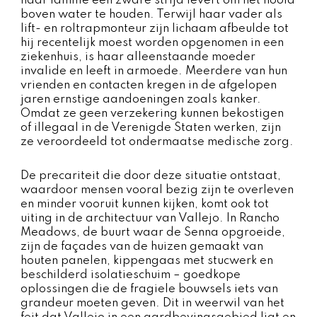
haar familie een zware strijd levert om het hoofd
boven water te houden. Terwijl haar vader als
lift- en roltrapmonteur zijn lichaam afbeulde tot
hij recentelijk moest worden opgenomen in een
ziekenhuis, is haar alleenstaande moeder
invalide en leeft in armoede. Meerdere van hun
vrienden en contacten kregen in de afgelopen
jaren ernstige aandoeningen zoals kanker.
Omdat ze geen verzekering kunnen bekostigen
of illegaal in de Verenigde Staten werken, zijn
ze veroordeeld tot ondermaatse medische zorg.
De precariteit die door deze situatie ontstaat,
waardoor mensen vooral bezig zijn te overleven
en minder vooruit kunnen kijken, komt ook tot
uiting in de architectuur van Vallejo. In Rancho
Meadows, de buurt waar de Senna opgroeide,
zijn de façades van de huizen gemaakt van
houten panelen, kippengaas met stucwerk en
beschilderd isolatieschuim – goedkope
oplossingen die de fragiele bouwsels iets van
grandeur moeten geven. Dit in weerwil van het