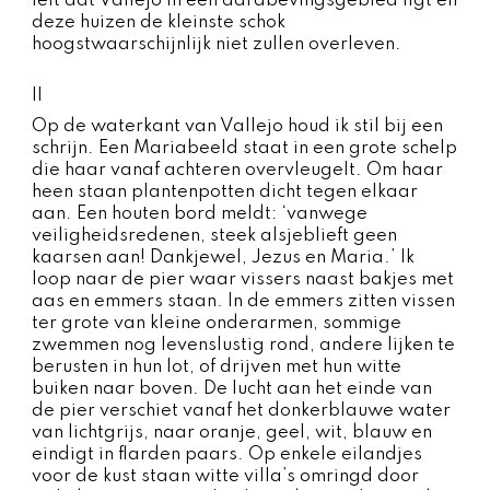
feit dat Vallejo in een aardbevingsgebied ligt en
deze huizen de kleinste schok
hoogstwaarschijnlijk niet zullen overleven.
II
Op de waterkant van Vallejo houd ik stil bij een
schrijn. Een Mariabeeld staat in een grote schelp
die haar vanaf achteren overvleugelt. Om haar
heen staan plantenpotten dicht tegen elkaar
aan. Een houten bord meldt: ‘vanwege
veiligheidsredenen, steek alsjeblieft geen
kaarsen aan! Dankjewel, Jezus en Maria.’ Ik
loop naar de pier waar vissers naast bakjes met
aas en emmers staan. In de emmers zitten vissen
ter grote van kleine onderarmen, sommige
zwemmen nog levenslustig rond, andere lijken te
berusten in hun lot, of drijven met hun witte
buiken naar boven. De lucht aan het einde van
de pier verschiet vanaf het donkerblauwe water
van lichtgrijs, naar oranje, geel, wit, blauw en
eindigt in flarden paars. Op enkele eilandjes
voor de kust staan witte villa’s omringd door