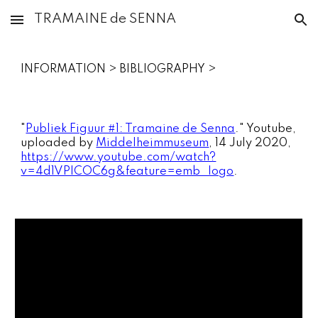
TRAMAINE de SENNA
Skip to main content
Skip to navigation
INFORMATION > BIBLIOGRAPHY >
"
Publiek Figuur #1: Tramaine de Senna
." Youtube,
uploaded by
Middelheimmuseum
, 14 July 2020,
https://www.youtube.com/watch?
v=4d1VPICOC6g&feature=emb_logo
.